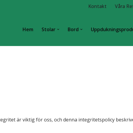
Kontakt
Våra Re
Hem
Stolar
Bord
Uppdukningsprod
ritet är viktig för oss, och denna integritetspolicy beskriv