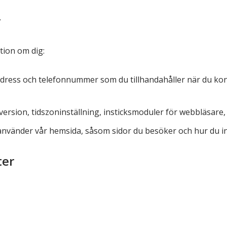
r
tion om dig:
ress och telefonnummer som du tillhandahåller när du konta
version, tidszoninställning, insticksmoduler för webbläsare
använder vår hemsida, såsom sidor du besöker och hur du in
ter