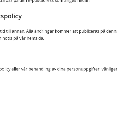
akta oss på den e-postadress som anges nedan.
spolicy
 tid till annan. Alla ändringar kommer att publiceras på den
n notis på vår hemsida.
licy eller vår behandling av dina personuppgifter, vänlige