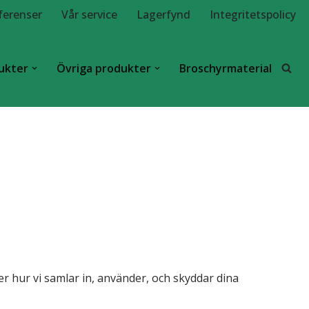
ferenser
Vår service
Lagerfynd
Integritetspolicy
ukter
Övriga produkter
Broschyrmaterial
er hur vi samlar in, använder, och skyddar dina